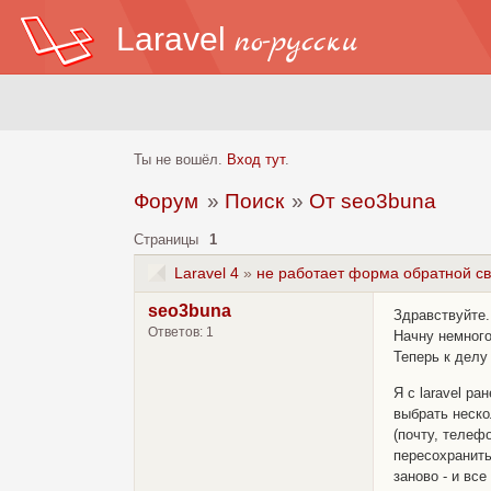
Laravel
по-русски
Ты не вошёл.
Вход тут
.
Форум
»
Поиск
»
От seo3buna
Страницы
1
Laravel 4
»
не работает форма обратной св
seo3buna
Здравствуйте.
Ответов: 1
Начну немного
Теперь к дел
Я с laravel р
выбрать неско
(почту, телеф
пересохранить
заново - и вс