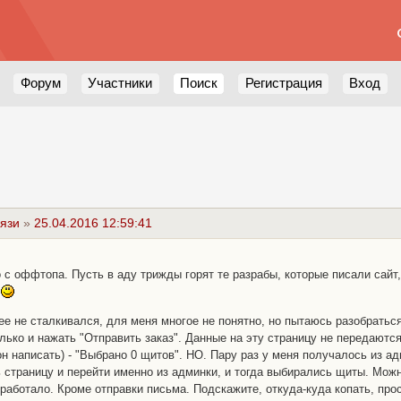
Форум
Участники
Поиск
Регистрация
Вход
язи
»
25.04.2016 12:59:41
 с оффтопа. Пусть в аду трижды горят те разрабы, которые писали сайт
у
анее не сталкивался, для меня многое не понятно, но пытаюсь разобрать
лько и нажать "Отправить заказ". Данные на эту страницу не передаются,
он написать) - "Выбрано 0 щитов". НО. Пару раз у меня получалось из ад
 страницу и перейти именно из админки, и тогда выбирались щиты. Можн
е работало. Кроме отправки письма. Подскажите, откуда-куда копать, пр