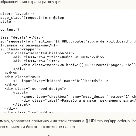
тображение сия страницы, внутри:
elper::layout())

page_class')request-form @stop

style')

content')

lass="decals"></div>

 id="request-form" action="{{ URL::route('app.order-billboard') }
1>Заявка на размещение</h1>

iv class="wrapper">

  <div class="selected-billboards">

       <div class="row title">Выбраные щиты:</div>

      <div class="row list">

           <div class="more"><a href="{{ URL::route('page', 'bill
      </div>

  </div>

  <div class="row">

       <!--input(type="hidden" name="billboards")-->

  </div>

  <div class="row need-design">

      <label>

           <input type="checkbox" name="need_design" value="1" ch
           <div class="label">Разработать макет рекламного щита</
      </label>

  </div>

  <div class="row"></div>

  <div class="row">

      <label>

имаю, управляет событиями на этой странице {{ URL::route('app.order-billboard')
           <div class="label">Организация*:</div>

hp я ничего и близко похожего не нашел...
          <input name="org">

      </label>
