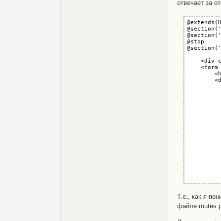
отвечает за о
@extends(H
@section('
@section('
@stop

@section('
    <div c
    <form
        <h
        <d
          
         
          
         
          
          
          
         
          
          
          
         
         
          
          
          
          
          
Т.е., как я пон
         
файле routes.p
          
          