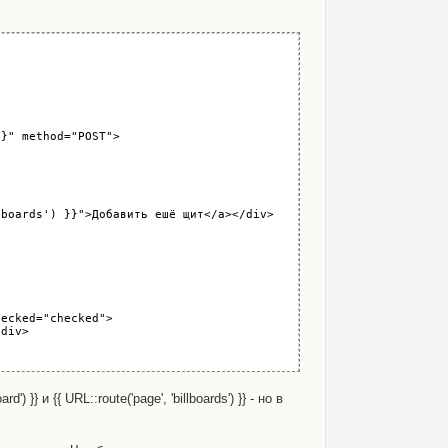
}" method="POST">

boards') }}">Добавить ешё щит</a></div>

ecked="checked">

div>

 }} и {{ URL::route('page', 'billboards') }} - но в