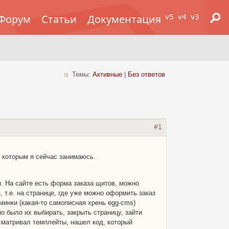
v5
v4
v3
Форум
Статьи
Документация
Темы:
Активные
|
Без ответов
#1
, которым я сейчас занимаюсь.
ся. На сайте есть форма заказа щитов, можно
 т.е. на странице, где уже можно оформить заказ
минки (какая-то самописная хрень egg-cms)
о было их выбирать, закрыть страницу, зайти
осматривал темплейты, нашел код, который