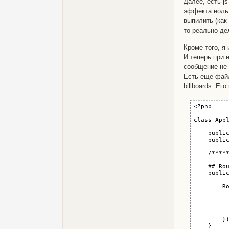
          
Далее, есть j
          
эффекта ноль.
          
выпилить (как
          
         
то реально де
         
          
Кроме того, я
          
          
И теперь при 
          
сообщение не 
          
          
Есть еще фа
          
billboards. Его
          
          
          
<?php

          
          
class Appl
         
         
    public
          
    public
          
          
    /****
          
         
    ## Rou
          
    publi
          
        </
        Ro
        <d
          
         
         
         
        </
         
    </form
        })
    }

@stop
