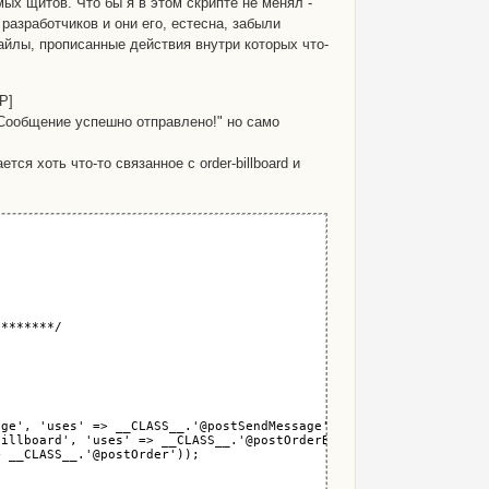
мых щитов. Что бы я в этом скрипте не менял -
разработчиков и они его, естесна, забыли
файлы, прописанные действия внутри которых что-
HP]
"Сообщение успешно отправлено!" но само
ется хоть что-то связанное с order-billboard и
е удобное время для звонка"></textarea>

*******/

ge', 'uses' => __CLASS__.'@postSendMessage'));

illboard', 'uses' => __CLASS__.'@postOrderBillboard'));

 __CLASS__.'@postOrder'));
