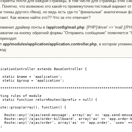
  </div>

s-скрипты почти для каждой страницы, в том числе для страницы этих са
  <div class="row"></div>

 Понятно, что возможно это какой-то промежуточно-тестовый вариант от 
  <div class="row">

 и тонны другого г#вна), но ведь есть где-то "финальные" аналогичные 
      <label>

           <div class="label">Телефон*:</div>

лают. Как можно найти это?? Что за что отвечает?
           <input name="phone" placeholder="+7">

      </label>

 изменил драйвер почты в
/app/config/mail.php
: [PHP]'driver' => 'mail',[/P
  </div>

  <div class="row"></div>

нажатии на кнопку обратной формы "Отправить сообщение" появляется 
  <div class="row">

приходит.
      <label>

          <div class="label">Email:</div>

йл
app/modules/application/application.controller.php
, в котором упомина
          <input name="email">

 код:
      </label>

  </div>

  <div class="row"></div>

  <div class="row comment">

      <label>

icationController extends BaseController {

           <div class="label">Коментарий к заказу:</div>

           <textarea name="comment" placeholder="Например, укажит
 static $name = 'application';

      </label>

 static $group = 'application';

  </div>

  <div class="row">

*****************************************************************
      <center>

           <button type="submit">Оформить заказ</button>

ting rules of module

      </center>

c static function returnRoutes($prefix = null) {

  </div>

div>

ute::group(array(), function() {

iv class="final">

  <div class="green">Спасибо!</div>

   Route::any('/ajax/send-message', array('as' => 'app.send-messa
   <div class="text">Ваша заявка<br> успешно отправлена.</div>

   Route::any('/ajax/order-billboard', array('as' => 'app.order-b
div>

   Route::any('/ajax/order', array('as' => 'app.order', 'uses' =>
>

;
