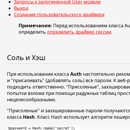
Запросы к залогиненной User модели
Выход
Создание пользовательского драйвера
Примечание:
Перед использованием класса A
определить
определить драйвер сессии
.
Соль и Хэш
При использовании класса
Auth
настоятельно реком
и "присаливать" (добавлять соль) все пароли. К веб
подходить ответственно. "Присоленые", захэширов
попытки взлома при помощи радужных таблиц прос
нецелесообразными.
"Присоленые" и захэшированные пароли получаютс
класса
Hash
. Класс Hash использует алгоритм хэши