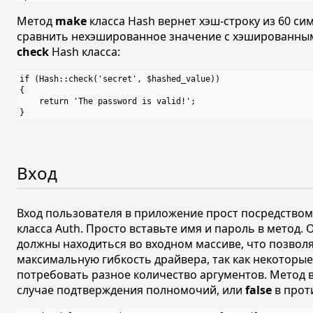
Метод
make
класса Hash вернет хэш-строку из 60 си
сравнить нехэшированное значение с хэшированным
check
Hash класса:
if (Hash::check('secret', $hashed_value))

{

    return 'The password is valid!';

Вход
Вход пользователя в приложение прост посредство
класса Auth. Просто вставьте имя и пароль в метод.
должны находиться во входном массиве, что позвол
максимальную гибкость драйвера, так как некоторы
потребовать разное количество аргументов. Метод 
случае подтверждения полномочий, или
false
в прот