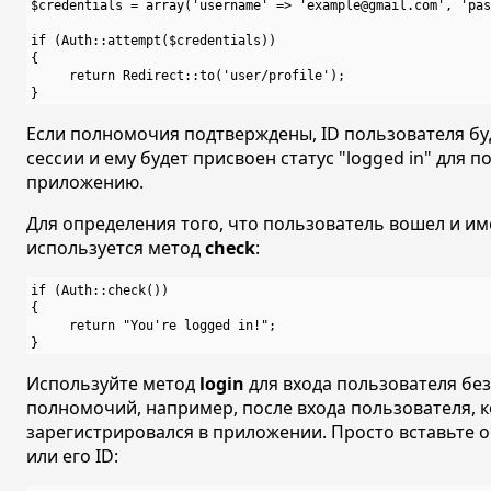
$credentials = array('username' => 'example@gmail.com', 'pas
if (Auth::attempt($credentials))

{

     return Redirect::to('user/profile');

Если полномочия подтверждены, ID пользователя бу
сессии и ему будет присвоен статус "logged in" для 
приложению.
Для определения того, что пользователь вошел и имее
используется метод
check
:
if (Auth::check())

{

     return "You're logged in!";

Используйте метод
login
для входа пользователя бе
полномочий, например, после входа пользователя, к
зарегистрировался в приложении. Просто вставьте 
или его ID: