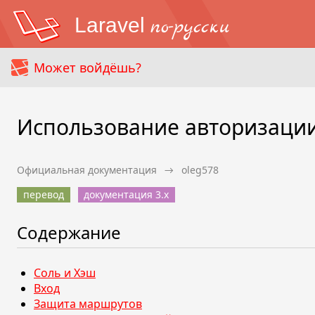
Laravel
по-русски
Может войдёшь?
Использование авторизаци
Официальная документация
→
oleg578
перевод
документация 3.x
Содержание
Соль и Хэш
Вход
Защита маршрутов