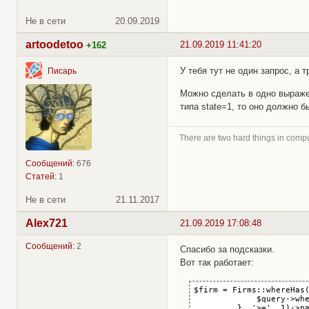
Не в сети
20.09.2019
artoodetoo
21.09.2019 11:41:20
+162
У тебя тут не один запрос, а 
Писарь
Можно сделать в одно выраж
типа state=1, то оно должно б
There are two hard things in compu
Сообщений:
676
Статей:
1
Не в сети
21.11.2017
Alex721
21.09.2019 17:08:48
Сообщений:
2
Спасибо за подсказки.
Вот так работает:
$firm = Firms::whereHas(
             $query->whe
         }, '>=', 1)->p