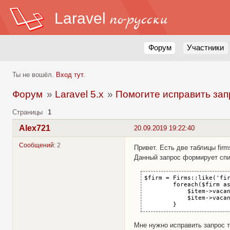
Laravel
по-русски
Форум
Участники
Ты не вошёл.
Вход тут
.
Форум
»
Laravel 5.x
»
Помогите исправить зап
Страницы
1
Alex721
20.09.2019 19:22:40
Сообщений:
2
Привет. Есть две таблицы firms (i
Данный запрос формирует спи
$firm = Firms::like('fir
        foreach($firm as
            $item->vacan
            $item->vacan
        }
Мне нужно исправить запрос т