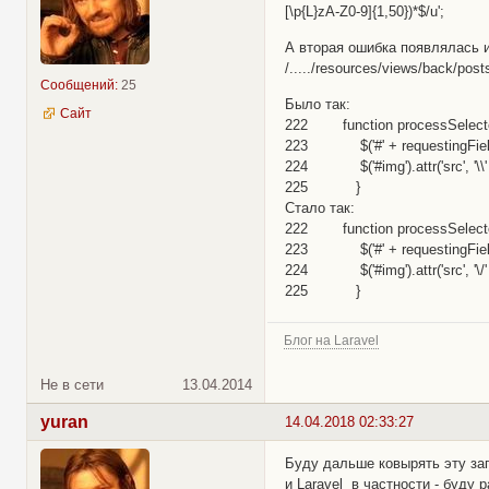
[\p{L}zA-Z0-9]{1,50})*$/u';
А вторая ошибка появлялась и
/...../resources/views/back/pos
Сообщений:
25
Было так:
Сайт
222 function processSelectedFi
223 $('#' + requestingField).v
224 $('#img').attr('src', '\\' 
225 }
Стало так:
222 function processSelectedFi
223 $('#' + requestingField).v
224 $('#img').attr('src', '\/' 
225 }
Блог на Laravel
Не в сети
13.04.2014
yuran
14.04.2018 02:33:27
Буду дальше ковырять эту заго
и Laravel в частности - буду