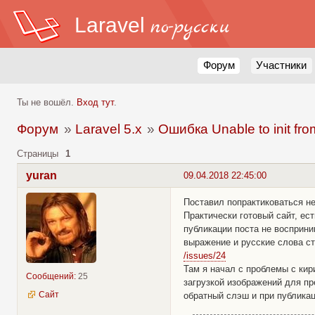
Laravel
по-русски
Форум
Участники
Ты не вошёл.
Вход тут
.
Форум
»
Laravel 5.x
»
Ошибка Unable to init fro
Страницы
1
yuran
09.04.2018 22:45:00
Поставил попрактиковаться н
Практически готовый сайт, ес
публикации поста не восприни
выражение и русские слова с
/issues/24
Там я начал с проблемы с кир
Сообщений:
25
загрузкой изображений для пр
Сайт
обратный слэш и при публикац