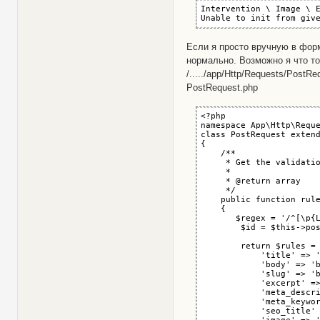
Intervention \ Image \ E
Unable to init from giv
Если я просто вручную в форм
нормально. Возможно я что т
/...../app/Http/Requests/Post
PostRequest.php
<?php

namespace App\Http\Reque
class PostRequest extend
{

    /**

     * Get the validatio
     *

     * @return array

     */

    public function rule
    {                   
       $regex = '/^[\p{L
        $id = $this->pos
        return $rules = 
            'title' => '
            'body' => 'b
            'slug' => 'b
            'excerpt' =>
            'meta_descri
            'meta_keywor
            'seo_title' 