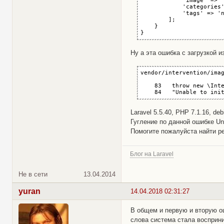
            'image' => '
            'categories'
            'tags' => 'n
        ];

    }

}
Ну а эта ошибка с загрузкой и
vendor/intervention/imag
    83   throw new \Inte
    84   "Unable to ini
Laravel 5.5.40, PHP 7.1.16, deb
Гугление по данной ошибке Unab
Помогите пожалуйста найти р
Блог на Laravel
Не в сети
13.04.2014
yuran
14.04.2018 02:31:27
В общем и первую и вторую о
слова система стала восприним