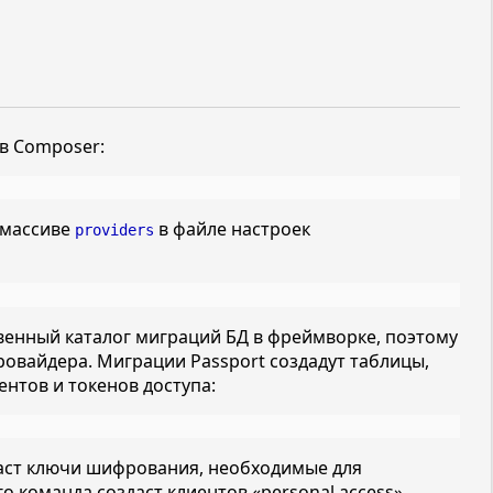
в Composer:
 массиве
в файле настроек
providers
твенный каталог миграций БД в фреймворке, поэтому
ровайдера. Миграции Passport создадут таблицы,
нтов и токенов доступа:
даст ключи шифрования, необходимые для
го команда создаст клиентов
«personal access»