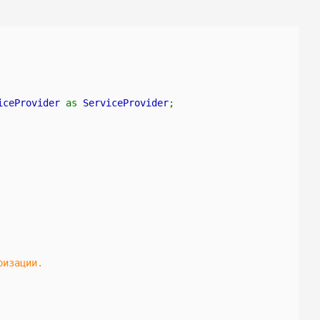
iceProvider 
as 
ServiceProvider
;
ризации.