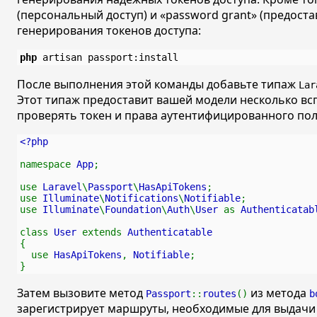
(персональный доступ) и
«password grant»
(предоста
генерирования токенов доступа:
php
После выполнения этой команды добавьте типаж
Lar
Этот типаж предоставит вашей модели несколько вс
проверять токен и права аутентифицированного пол
<?php
namespace 
App
;
use 
Laravel
\
Passport
\
HasApiTokens
;
use 
Illuminate
\
Notifications
\
Notifiable
;
use 
Illuminate
\
Foundation
\
Auth
\
User 
as 
Authenticatab
class 
User 
extends 
Authenticatable
{
  use 
HasApiTokens
, 
Notifiable
;
}
Затем вызовите метод
из метода
Passport
::
routes
()
b
зарегистрирует маршруты, необходимые для выдачи 