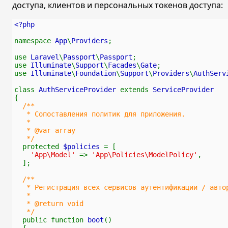
доступа, клиентов и персональных токенов доступа:
<?php
namespace 
App
\
Providers
;
use 
Laravel
\
Passport
\
Passport
;
use 
Illuminate
\
Support
\
Facades
\
Gate
;
use 
Illuminate
\
Foundation
\
Support
\
Providers
\
AuthServ
class 
AuthServiceProvider 
extends 
ServiceProvider
{
/**
   * Сопоставления политик для приложения.
   *
   * @var array
   */
protected 
$policies 
= [
'App\Model' 
=> 
'App\Policies\ModelPolicy'
,
  ];
/**
   * Регистрация всех сервисов аутентификации / авто
   *
   * @return void
   */
public function 
boot
()
  {