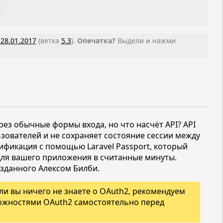
t
а
28.01.2017
(ветка
5.3
).
Опечатка?
Выдели и нажми
рез обычные формы входа, но что насчёт API? API
зователей и не сохраняет состояние сессии между
тификация с помощью Laravel Passport, который
для вашего приложения в считанные минуты.
озданного Алексом Билби.
сли вы ничего не знаете о OAuth2, рекомендуем
ожностями OAuth2 самостоятельно перед