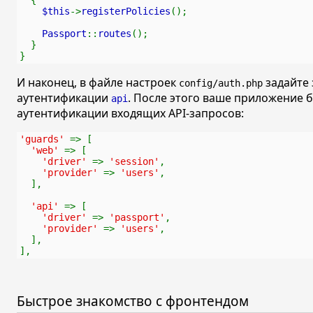
$this
->
registerPolicies
();
Passport
::
routes
();
  }
}
И наконец, в файле настроек
задайте
config/auth.php
аутентификации
. После этого ваше приложение 
api
аутентификации входящих API-запросов:
'guards' 
=> [
'web' 
=> [
'driver' 
=> 
'session'
,
'provider' 
=> 
'users'
,
  ],
'api' 
=> [
'driver' 
=> 
'passport'
,
'provider' 
=> 
'users'
,
  ],
],
Быстрое знакомство с фронтендом