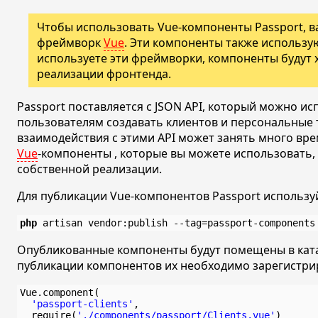
Чтобы использовать Vue-компоненты Passport, ва
фреймворк
Vue
. Эти компоненты также использую
используете эти фреймворки, компоненты будут
реализации фронтенда.
Passport поставляется с JSON API, который можно и
пользователям создавать клиентов и персональные 
взаимодействия с этими API может занять много вре
Vue
-компоненты , которые вы можете использовать, 
собственной реализации.
Для публикации Vue-компонентов Passport использу
php
Опубликованные компоненты будут помещены в кат
публикации компонентов их необходимо зарегистри
Vue.component(

'passport-clients'
,

  require(
'./components/passport/Clients.vue'
)
