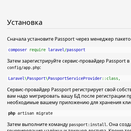
Установка
Сначала установите Passport через менеджер пакето
composer 
require 
laravel
/
passport
Затем зарегистрируйте сервис-провайдер Passport в
:
config/app.php
Laravel
\
Passport
\
PassportServiceProvider
::class,
Сервис-провайдер Passport регистрирует свой собс
вам надо мигрировать вашу БД после регистрации п
необходимые вашему приложению для хранения клие
php
Затем выполните команду
. Она соз
passport:install
генерирования надёжных токенов доступа. Кроме то