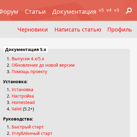
v5
v4
v3
Форум
Статьи
Документация
Черновики
Написать статью
Профиль
Документация 5.x
Выпуски 4.x/5.x
Обновление до новой версии
Помощь проекту
Установка:
Установка
Настройка
Homestead
Valet
(5.2+)
Руководства:
Быстрый старт
Углублённый старт