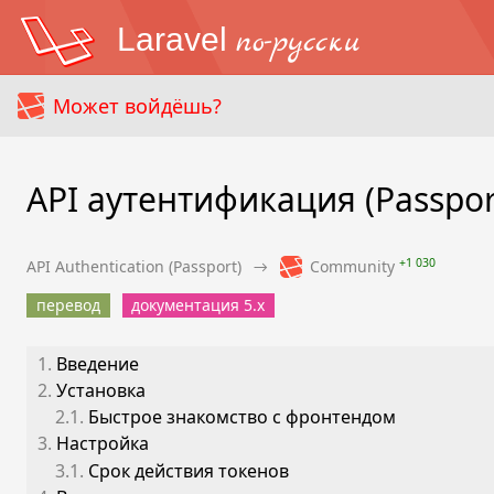
Laravel
по-русски
Может войдёшь?
API аутентификация (Passpor
+1 030
API Authentication (Passport)
→
Community
перевод
документация 5.х
1.
Введение
2.
Установка
2.1.
Быстрое знакомство с фронтендом
3.
Настройка
3.1.
Срок действия токенов