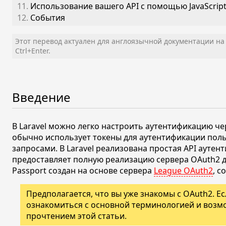
11.
Использование вашего API с помощью JavaScrip
12.
События
Этот перевод актуален для англоязычной документации н
Ctrl+Enter.
Введение
В Laravel можно легко настроить аутентификацию че
обычно использует токены для аутентификации поль
запросами. В Laravel реализована простая API аутен
предоставляет полную реализацию сервера OAuth2 
Passport создан на основе сервера
League OAuth2
, с
Предполагается, что вы уже знакомы с OAuth2. Е
ознакомиться с основной терминологией и возм
прочтением этой статьи.