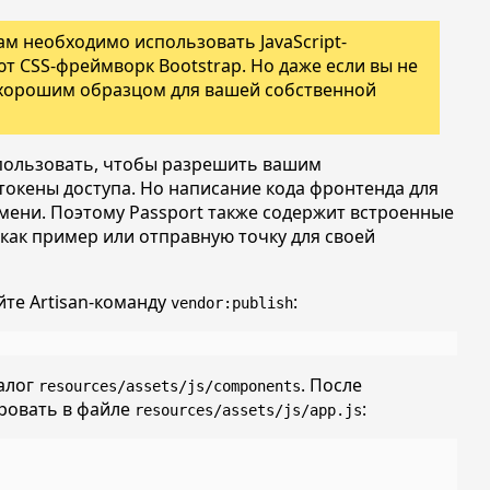
м необходимо использовать JavaScript-
т CSS-фреймворк Bootstrap. Но даже если вы не
 хорошим образцом для вашей собственной
спользовать, чтобы разрешить вашим
токены доступа. Но написание кода фронтенда для
мени. Поэтому Passport также содержит встроенные
как пример или отправную точку для своей
йте Artisan-команду
:
vendor:publish
алог
. После
resources/assets/js/components
ровать в файле
:
resources/assets/js/app.js