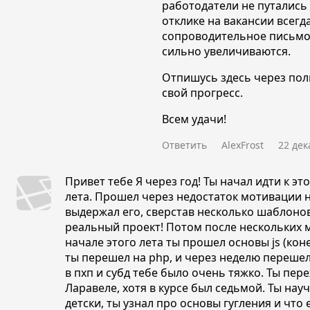
работодатели не путались 
отклике на вакансии всегд
сопроводительное письмо
сильно увеличиваются.
Отпишусь здесь через пол
свой прогресс.
Всем удачи!
Ответить
AlexFrost
22 дек
Привет тебе Я через год! Ты начал идти к э
лета. Прошел через недостаток мотивации н
выдержал его, сверстав несколько шаблонов
реальный проект! Потом после нескольких 
начале этого лета ты прошел основы js (коне
ты перешел на php, и через неделю перешел
в пхп и субд тебе было очень тяжко. Ты пер
Ларавеле, хотя в курсе был седьмой. Ты нау
детски, ты узнал про основы гугления и что 