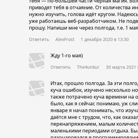
тебя — по-большей части чёрная магия. Бол
приводят тебя в отчаяние. От количества 
нужно изучить, голова идёт кругом. Надеюсь
уже работаешь веб-разработчиком. Не подв
прошу. Напиши мне через полгода, т.е. 1 мая
Ответить
AlexFrost
1 декабря 2020 в 13:30
Жду 1-го мая)
Ответить
The4unkur
30 марта 2021 
Итак, прошло полгода. За эти полг
куча ошибок, изучено несколько н
также потрачено куча времени на 
было, как я сейчас понимаю, уж сл
январе я начал понимать, что изу
даётся мне с трудом, что, как оказ
перенапряжением, малым количест
маленькими периодами отдыха. Был
разочаровался в программировани