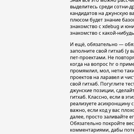
Зная всё это можно рассчи
выделитесь среди сотни-др
кандидатов на джунскую 
плюсом будет знание базо
знакомство с xdebug и юни
знакомство с какой-нибудь
И ещё, обязательно — обя
заполните свой гитхаб (у в
пет-проектами. Не повтор
когда на вопрос hr о прим
промямлил, мол, нетю таки
проектов на ларавел и чис
свой гитхаб. Погуглите те
джунские позиции, сделайт
гитхаб. Классно, если в эт
реализуете асихронщину с
важно, если код у вас плох
далее,
просто заливайте ег
Обязательно покройте вес
комментариями, дабы пот