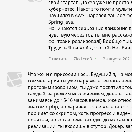
свой стартап. Докер уже не просто 
кубернетес. Накст это почти мульт
научился в AWS. Ларавел ван лов ф
Spring Java.
Начинаются серьёзные движения в 
чувствую через год ты мне расскаж
фантазии реализовал!) Вообще ты 
Трудись Я ты мой дорогой) Не сбав
+2
Ответить
ZloiLord3
2 августа 2021
Что же, и я присоединюсь. Будущий я, на м
комментария ты уже пару месяцев ежедневн
программированием, ты даже посвятил этом
каждый, за редким исключением, день встава
занимаясь до 15-16 часов вечера. Уже отно
знаком с php, но ларавел после месяца кро
пор идёт со скрипом, хоть прогресс и виден
понятны, но когда речь заходит до их само
реализации, ты входишь в ступор. Докер, ва