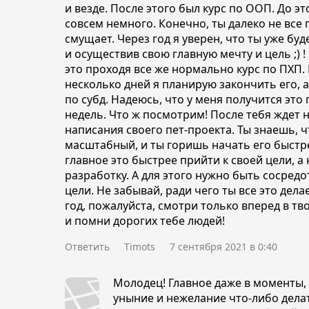
и везде. После этого был курс по ООП. До эт
совсем немного. Конечно, ты далеко не все п
смущает. Через год я уверен, что ты уже б
и осуществив свою главную мечту и цель ;) !
это проходя все же нормально курс по ПХП.
несколько дней я планирую закончить его, а
по субд. Надеюсь, что у меня получится это 
недель. Что ж посмотрим! После тебя ждет 
написания своего пет-проекта. Ты знаешь, ч
масштабный, и ты горишь начать его быстре
главное это быстрее прийти к своей цели, а
разработку. А для этого нужно быть сосред
цели. Не забывай, ради чего ты все это дел
год, пожалуйста, смотри только вперед в т
и помни дорогих тебе людей!
Ответить
Timots
7 сентября 2021 в 0:40
Молодец! Главное даже в моменты,
уныние и нежелание что-либо делат