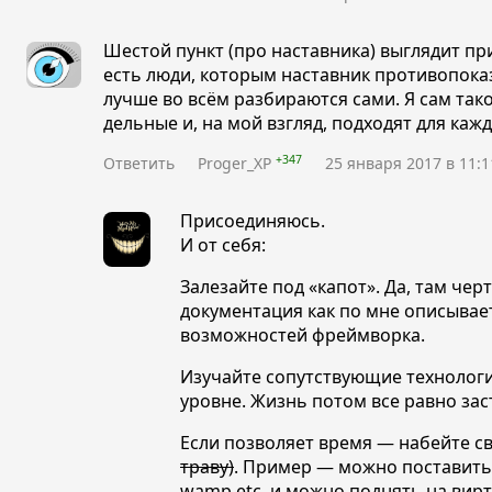
Шестой пункт (про наставника) выглядит п
есть люди, которым наставник противопока
лучше во всём разбираются сами. Я сам так
дельные и, на мой взгляд, подходят для кажд
+347
Ответить
Proger_XP
25 января 2017 в 11:1
Присоединяюсь.
И от себя:
Залезайте под
«капот»
. Да, там чер
документация как по мне описывае
возможностей фреймворка.
Изучайте сопутствующие технологи
уровне. Жизнь потом все равно заст
Если позволяет время — набейте с
траву)
. Пример — можно поставить 
wamp etc, и можно поднять на вирту