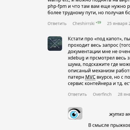
php-fpm и что там вам еще нужно 
более трудному пути, но получая б
+59
Ответить
Cheshirrski
25 января 2
Кстати про
«под капот»
, п
проходит весь запрос (тог
документации мне не очень
xdebug и прсмотрел весь з
шума, подскажите где мож
описаный механизм работы
патерн
MVC
вкурсе, но с 
сервис контейнера и тд. е
Ответить
Overfinch
28 ян
жутко м
В смысле прыжков