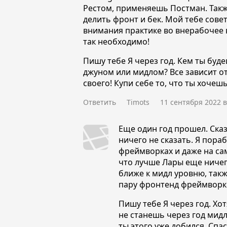
Рестом, применяешь Постман. Такж
делить фронт и бек. Мой тебе сове
внимания практике во внерабочее 
так необходимо!
Пишу тебе Я через год. Кем ты буде
джуном или мидлом? Все зависит от
своего! Купи себе то, что ты хочешь
Ответить
Timots
11 сентября 2022 в
Еще один год прошел. Сказ
ничего не сказать. Я пора
фреймворках и даже на са
что лучше Лары еще ничег
ближе к мидл уровню, так
пару фронтенд фреймворк
Пишу тебе Я через год. Хот
не станешь через год мидл
ты этого уже добился. Спас