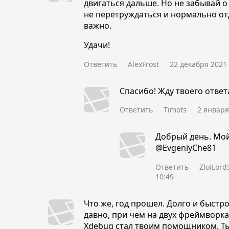
двигаться дальше. Но не забывай о
не перетруждаться и нормально от
важно.
Удачи!
Ответить
AlexFrost
22 декабря 2021 
Спасибо! Жду твоего ответ
Ответить
Timots
2 января
Добрый день. Мо
@EvgeniyChe81
Ответить
ZloiLord
10:49
Что же, год прошел. Долго и быстр
давно, при чем на двух фреймворка
Xdebug стал твоим помощником. Ты