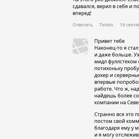
сдавался, верил в себя и 
вперед!
Ответить
Timots
19 сентя
Привет тебе
Наконец-то я ста
и даже больше. У
мидл фуллстеком с
потихоньку пробую
докер и серверны
впервые попробов
работе. Что ж, на
найдешь более со
компании на Севе
Странно все это 
постом свой комм
благодаря ему у 
и я могу отслежив