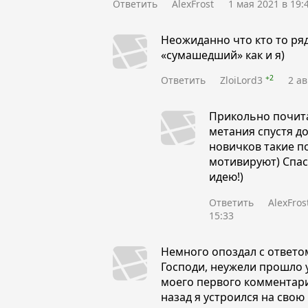
Ответить
AlexFrost
1 мая 2021 в 19:
Неожиданно что кто то ря
«сумашедший»
как и я)
+2
Ответить
ZloiLord3
2 ав
Прикольно почита
метания спустя до
новичков такие п
мотивируют) Спас
идею!)
Ответить
AlexFros
15:33
Немного опоздал с ответом
Господи, неужели прошло 
моего первого комментари
назад я устроился на свою