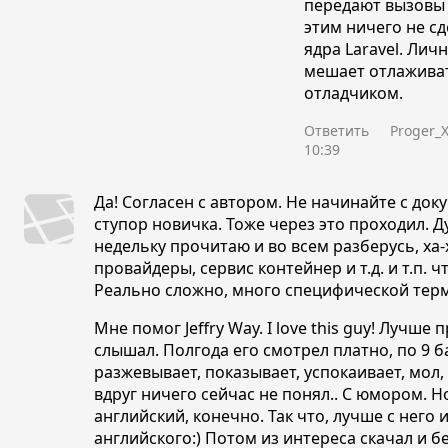
передают вызовы 
этим ничего не сд
ядра Laravel. Лич
мешает отлажива
отладчиком.
Ответить
Proger_
10:39
Да! Согласен с автором. Не начинайте с док
ступор новичка. Тоже через это проходил. Д
недельку прочитаю и во всем разберусь, ха-
провайдеры, сервис контейнер и
т.д.
и
т.п.
чт
Реально сложно, много специфической тер
Мне помог Jeffry Way. I love this guy! Лучше 
слышал. Полгода его смотрел платно, по 9 б
разжевывает, показывает, успокаивает, мол,
вдруг ничего сейчас не понял.. С юмором. Н
английский, конечно. Так что, лучше с него 
английского:) Потом из интереса скачал и 