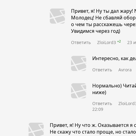
Привет, я! Ну ты дал жару! N
Молодец! Не сбавляй обор
о чем ты расскажешь через 
Увидимся через год)
+2
Ответить
ZloiLord3
23 и
Интересно, как де
Ответить
Avrora
Нормально) Читай
ниже)
Ответить
ZloiLord
22:09
Привет, я! Ну что ж. Оказывается я
Не скажу что стало проще, но стало