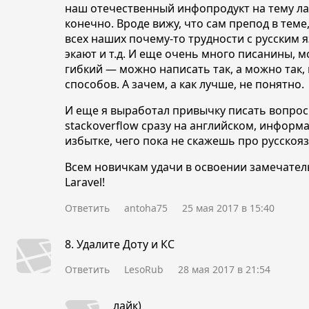
наш отечественный инфопродукт на тему лара
конечно. Вроде вижу, что сам препод в теме,
всех наших почему-то трудности с русским
экают и
т.д.
И еще очень много писанины, мо
гибкий — можно написать так, а можно так, 
способов. А зачем, а как лучше, не понятно.
И еще я выработал привычку писать вопросы
stackoverflow сразу на английском, информ
избытке, чего пока не скажешь про русскоя
Всем новичкам удачи в освоении замечате
Laravel!
Ответить
antoha75
25 мая 2017 в 15:40
8. Удалите Доту и КС
Ответить
LesoRub
28 мая 2017 в 21:54
лайк)