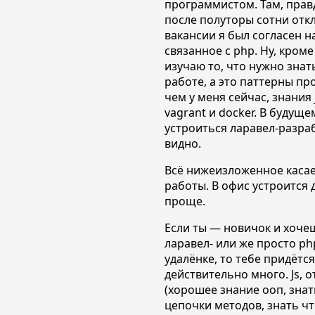
программистом. Там, правд
после полуторы сотни отк
вакансии я был согласен на
связанное с php. Ну, кроме
изучаю то, что нужно зна
работе, а это паттерны пр
чем у меня сейчас, знания js,
vagrant и docker. В будущ
устроиться ларавел-разра
видно.
Всё нижеизложенное касае
работы. В офис устроится
проще.
Если ты — новичок и хоче
ларавел- или же просто p
удалёнке, то тебе придётся
действительно много. Js, 
(хорошее знание ооп, знат
цепочки методов, знать чт