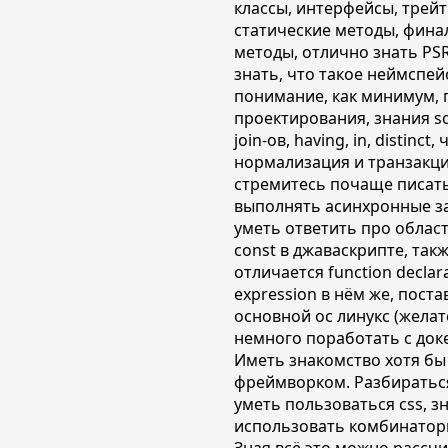
классы, интерфейсы, трейт
статические методы, фина
методы, отлично знать PSR-
знать, что такое неймспей
понимание, как минимум, 
проектирования, знания sq
join-ов, having, in, distinct,
нормализация и транзакци
стремитесь почаще писать 
выполнять асинхронные зап
уметь ответить про области
const в джаваскрипте, так
отличается function declara
expression в нём же, поста
основной ос линукс (желат
немного поработать с док
Иметь знакомство хотя бы
фреймворком. Разбираться
уметь пользоваться css, з
использовать комбинаторы