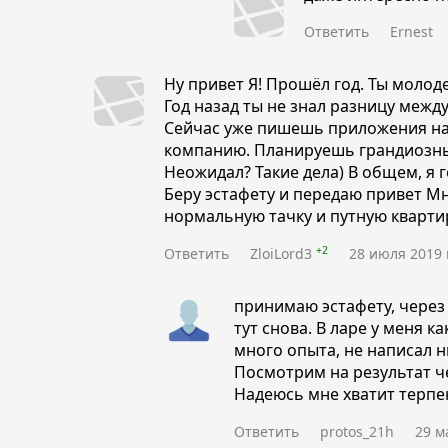
Ответить
Ernest
Ну привет Я! Прошёл год. Ты молод
Год назад ты не знал разницу между
Сейчас уже пишешь приложения на
компанию. Планируешь грандиозны
Неожидал? Такие дела) В общем, я 
Беру эстафету и передаю привет Мн
нормальную тачку и путную кварти
+2
Ответить
ZloiLord3
28 июля 2019 
принимаю эстафету, через
тут снова. В ларе у меня ка
много опыта, не написал н
Посмотрим на результат че
Надеюсь мне хватит терпен
Ответить
protos_21h
29 м