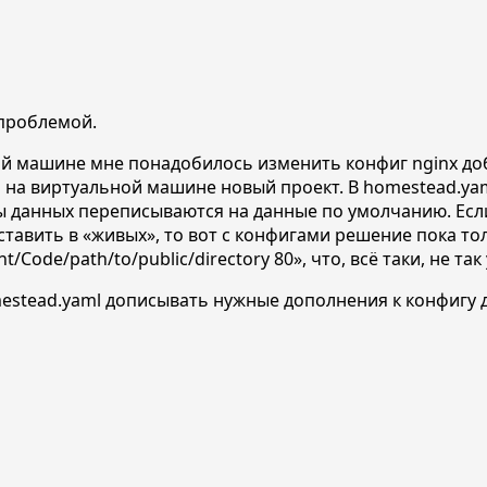
 проблемой.
й машине мне понадобилось изменить конфиг nginx доба
на виртуальной машине новый проект. В homestead.yaml
и базы данных переписываются на данные по умолчанию. Е
ставить в
«живых»
, то вот с конфигами решение пока т
t/Code/path/to/public/directory 80»
, что, всё таки, не та
estead.yaml дописывать нужные дополнения к конфигу д