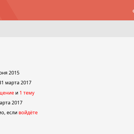
юня 2015
31 марта 2017
щение
и
1
тему
арта 2017
о, если
войдёте