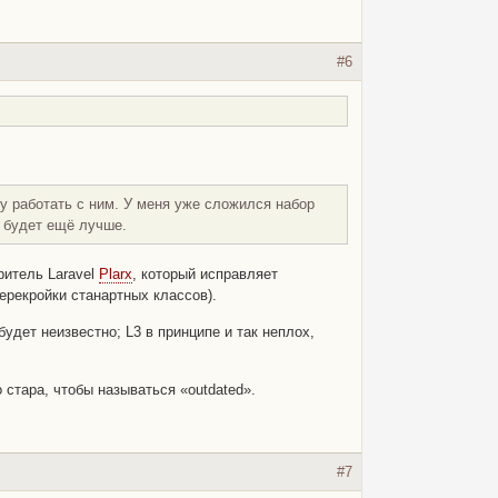
#6
ду работать с ним. У меня уже сложился набор
и будет ещё лучше.
ритель Laravel
Plarx
, который исправляет
ерекройки станартных классов).
удет неизвестно; L3 в принципе и так неплох,
 стара, чтобы называться
«outdated»
.
#7