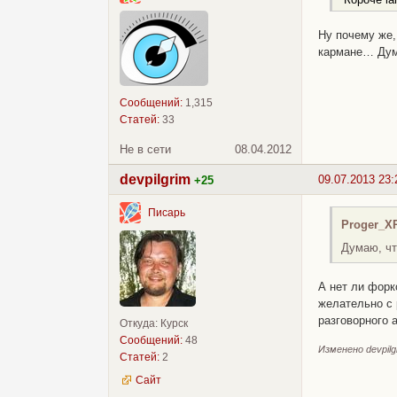
Ну почему же,
кармане… Дума
Сообщений:
1,315
Статей:
33
Не в сети
08.04.2012
devpilgrim
09.07.2013 23:
+25
Писарь
Proger_X
Думаю, чт
А нет ли форк
желательно с 
разговорного 
Откуда: Курск
Сообщений:
48
Изменено devpilgr
Статей:
2
Сайт