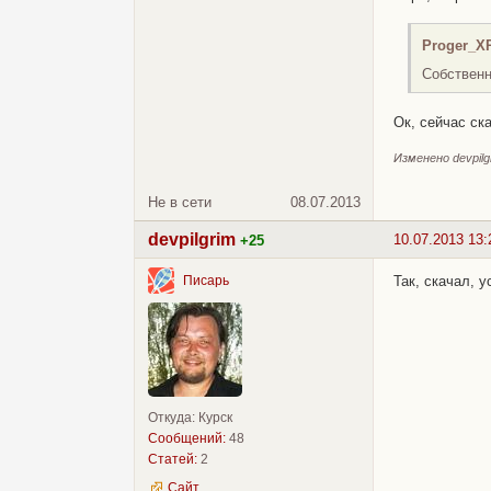
Proger_X
Собственн
Ок, сейчас ск
Изменено devpilgr
Не в сети
08.07.2013
devpilgrim
10.07.2013 13:
+25
Так, скачал, 
Писарь
Откуда: Курск
Сообщений:
48
Статей:
2
Сайт