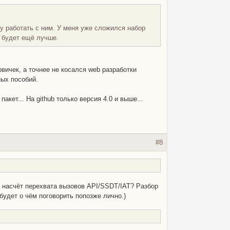
ду работать с ним. У меня уже сложился набор
и будет ещё лучше.
овичек, а точнее не косался web разработки
ных пособий.
пакет... На github только версия 4.0 и выше...
#8
к насчёт перехвата вызовов API/SSDT/IAT? Разбор
удет о чём поговорить попозже лично.)