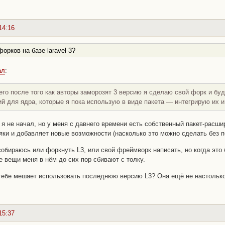
14:16
форков на базе laravel 3?
ал
:
его после того как авторы заморозят 3 версию я сделаю свой форк и бу
й для ядра, которые я пока использую в виде пакета — интегрирую их 
 я не начал, но у меня с давнего времени есть собственный пакет-расши
яки и добавляет новые возможности (насколько это можно сделать без п
обираюсь или форкнуть L3, или свой фреймворк написать, но когда это б
е вещи меня в нём до сих пор сбивают с толку.
тебе мешает использовать последнюю версию L3? Она ещё не настолько
15:37