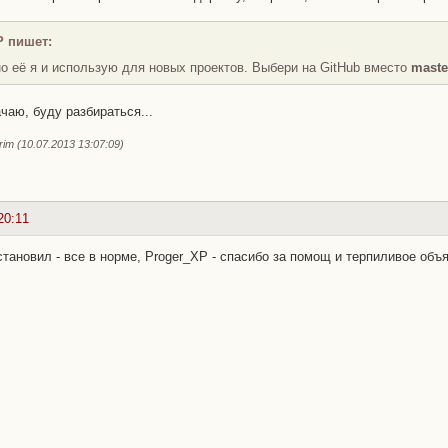
P пишет:
о её я и использую для новых проектов. Выбери на GitHub вместо
maste
ачаю, буду разбираться...
im (10.07.2013 13:07:09)
20:11
установил - все в норме, Proger_XP - спасибо за помощ и терпиливое об