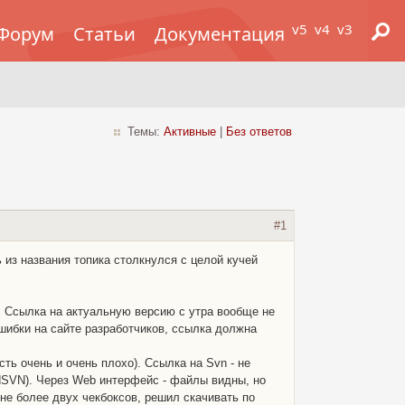
v5
v4
v3
Форум
Статьи
Документация
Темы:
Активные
|
Без ответов
#1
 из названия топика столкнулся с целой кучей
. Ссылка на актуальную версию с утра вообще не
ошибки на сайте разработчиков, ссылка должна
есть очень и очень плохо). Ссылка на Svn - не
dSVN). Через Web интерфейс - файлы видны, но
е более двух чекбоксов, решил скачивать по