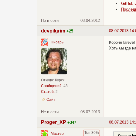
GitHub 
Последн
Не в сети
08.04.2012
devpilgrim
08.07.2013 14:
+25
Короче lareve
Писарь
Хоть бы где н
Откуда: Курск
Сообщений:
48
Статей:
2
Сайт
Не в сети
08.07.2013
Proger_XP
08.07.2013 14:
+347
Топ 30%
Мастер
Короче la