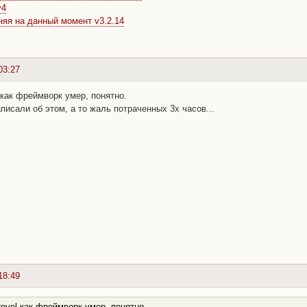
v4
яя на данный момент v3.2.14
03:27
l как фреймворк умер, понятно.
аписали об этом, а то жаль потраченных 3х часов...
18:49
revel как фреймворк умер, понятно.