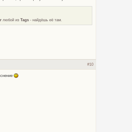
r
любой из
Tags
- найдёшь её там.
#10
ъяснение