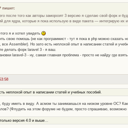
P пишет:
его после того как авторы заморозят 3 версию я сделаю свой форк и бу
й для ядра, которые я пока использую в виде пакета — интегрирую их 
этого я и хотел увидеть
ть свою помошь (не как программист - тут я пока в php можно сказать н
, все Assembler). Но зато есть неплохой опыт в написании статей и учеб
 делать форк laravel 3 - я ваш.
новки laravel-3 - ну, самая главная проблема - просто не найду где взять 
53:58
сть неплохой опыт в написании статей и учебных пособий.
, буду иметь в виду. А асмом ты занимаешься на низком уровне ОС? Ка
ов? (Флудить на этом форуме не будем, просто спрашиваю, возможно б
 только версия
4.0
и выше…