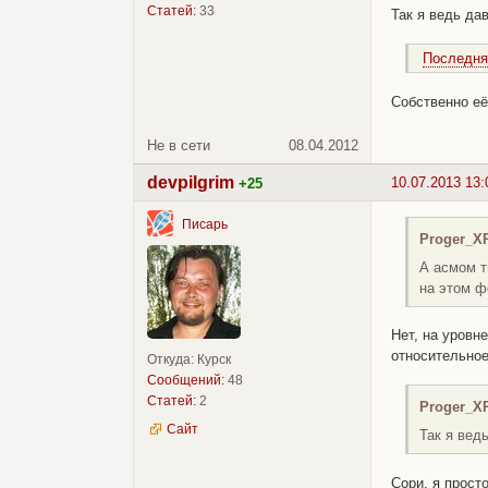
Статей:
33
Так я ведь да
Последня
Собственно её
Не в сети
08.04.2012
devpilgrim
10.07.2013 13:
+25
Писарь
Proger_X
А асмом т
на этом ф
Нет, на уровн
относительное
Откуда: Курск
Сообщений:
48
Статей:
2
Proger_X
Сайт
Так я вед
Сори, я прост