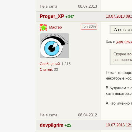
Не в сети
08.07.2013
Proger_XP
10.07.2013 09:
+347
Топ 30%
Мастер
А нет ли 
Как я
уже пис
Скорее вс
расширени
Сообщений:
1,315
Статей:
33
Пока что форк
некоторые кос
В будущем я с
хотя некоторы
А что именно 
Не в сети
08.04.2012
devpilgrim
10.07.2013 12:
+25