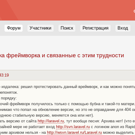
Форум
Участники
Поиск
Регистрация
Вход
вка фреймворка и связанные с этим трудности
43:19
 издалека: решил протестировать данный вреймворк, и как можно понять
непоняток.
 порядку:
бочий фреймворк получилось только с помощью бубна и такой-то матери
онимаю что попал на обновление версии, но это не оправдание для 404 
еднюю стабильную версию, меняется она или нет).
ать версию от сайта
http://laravel.ru
, тут вообще песня: Архива нет! (что 
крайней мере не работает вход
http://svn.laravel.ru
с логином anon из Rapi
дним архивом нельзя - на
http://wsvn.laravel.ru/Laravel.ru
можно выделить н