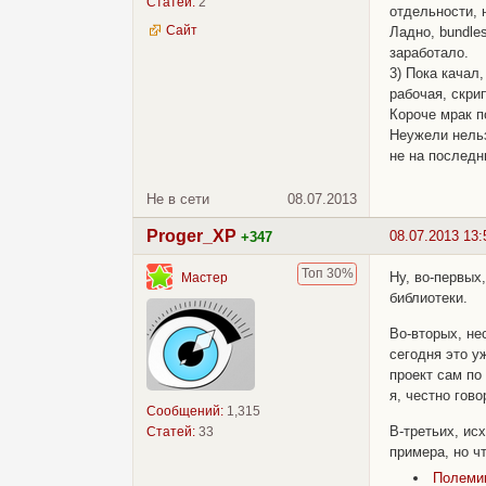
Статей:
2
отдельности, н
Сайт
Ладно, bundle
заработало.
3) Пока качал,
рабочая, скрип
Короче мрак п
Неужели нельз
не на послед
Не в сети
08.07.2013
Proger_XP
08.07.2013 13:
+347
Топ 30%
Ну, во-первых
Мастер
библиотеки.
Во-вторых, не
сегодня это 
проект сам по
я, честно гов
Сообщений:
1,315
В-третьих, исх
Статей:
33
примера, но ч
Полемик