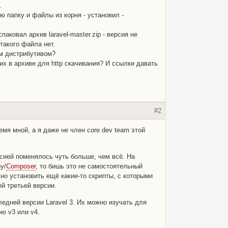
.
ю папку и файлы из корня - установил -
паковал архив laravel-master.zip - версия не
 такого файла нет.
им дистрибутивом?
х в архиве для http скачивания? И ссылки давать
#2
емя мной, а я даже не член core dev team этой
сией поменялось чуть больше, чем всё. На
y/
Composer
, то бишь это не самостоятельный
но установить ещё какие-то скрипты, с которыми
ей третьей версии.
следней версии Laravel 3. Их можно изучать для
ю v3 или v4.