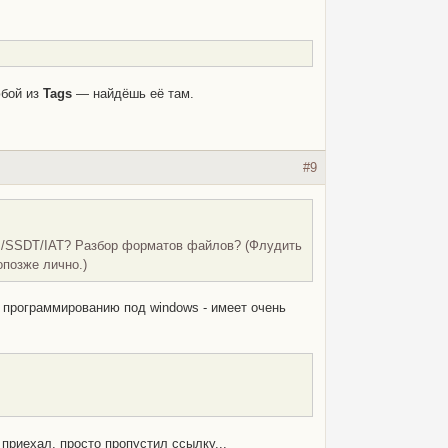
бой из
Tags
— найдёшь её там.
#9
PI/SSDT/IAT? Разбор форматов файлов? (Флудить
опозже лично.)
К программированию под windows - имеет очень
 приехал, просто пропустил ссылку...