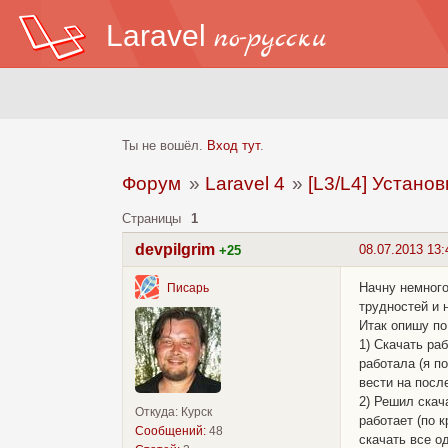
Laravel
по-русски
Ты не вошёл.
Вход тут
.
Форум
»
Laravel 4
»
[L3/L4] Устано
Страницы
1
devpilgrim
08.07.2013 13:
+25
Начну немного
Писарь
трудностей и 
Итак опишу по
1) Скачать ра
работала (я п
вести на посл
2) Решил скач
Откуда: Курск
работает (по 
Сообщений:
48
скачать все о