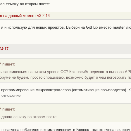
вал ссылку во втором посте:
я на данный момент v3.2.14
 я и использую для новых проектов. Выбери на GitHub вместо
master
лю
04:17
P пишет:
ы занимаешься на низком уровне ОС? Как насчёт перехвата вызовов A
оруме не будем, просто спрашиваю, возможно будет о чём поговорить п
е программирования микроконтроллеров (автоматизация производства). 
 отношение.
P пишет:
ь давал ссылку во втором посте:
о позавчера собирался в коммандировку, в Брянск, только вчера вечером