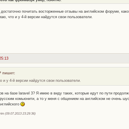
 достаточно почитать восторженные отзывы на английском форуме, какой
ю, что и у 4-й версии найдутся свои пользователи.
25:13
P пишет:
о и у 4-й версии найдутся свои пользователи.
ов на базе laravel 3? Я имею в виду таких, которые идут по пути продол
русским комьюнити, а то у меня с общением на английском не очень шу
английского
im (09.07.2013 23:29:36)