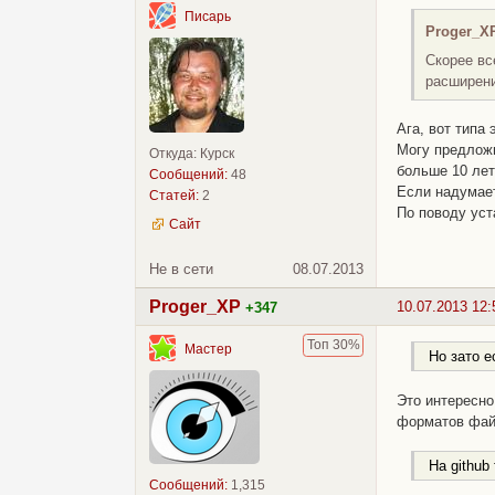
Писарь
Proger_X
Скорее вс
расширени
Ага, вот типа 
Могу предложи
Откуда: Курск
больше 10 лет
Сообщений:
48
Если надумаете
Статей:
2
По поводу уста
Сайт
Не в сети
08.07.2013
Proger_XP
10.07.2013 12:
+347
Топ 30%
Мастер
Но зато е
Это интересно
форматов файл
На github
Сообщений:
1,315