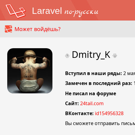
Laravel
по-русски
Может войдёшь?
Dmitry_K
Вступил в наши ряды:
2 ма
Замечен в последний раз:
Не писал на форуме
Сайт:
24tail.com
ВКонтакте:
id154956328
Вы сможете отправить письм