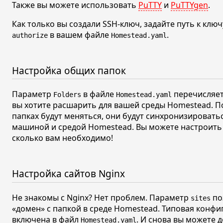
Также вы можете использовать
PuTTY
и
PuTTYgen
.
Как только вы создали SSH-ключ, задайте путь к клю
в вашем файле
.
authorize
Homestead.yaml
Настройка общих папок
Параметр
в файле
перечисляет
Folders
Homestead.yaml
вы хотите расшарить для вашей среды Homestead. П
папках будут меняться, они будут синхронизировать
машиной и средой Homestead. Вы можете настроить 
сколько вам необходимо!
Настройка сайтов Nginx
Не знакомы с Nginx? Нет проблем. Параметр
по
sites
«домен»
с папкой в среде Homestead. Типовая конфи
включена в файл
. И снова вы можете 
Homestead.yaml