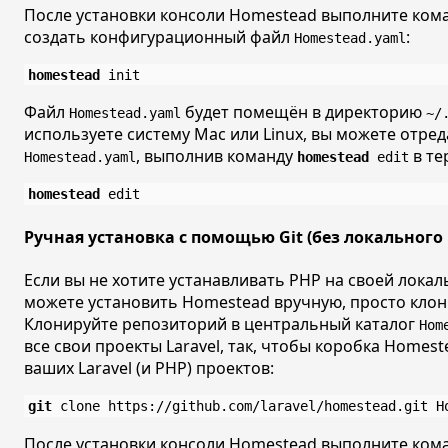
После установки консоли Homestead выполните ком
создать конфигурационный файл
:
Homestead.yaml
homestead
Файл
будет помещён в директорию
Homestead.yaml
~/
используете систему Mac или Linux, вы можете отре
, выполнив команду
в те
Homestead.yaml
homestead
edit
homestead
Ручная установка с помощью Git (без локального 
Если вы не хотите устанавливать PHP на своей лока
можете установить Homestead вручную, просто кло
Клонируйте репозиторий в центральный каталог
Hom
все свои проекты Laravel, так, чтобы коробка Homest
ваших Laravel (и PHP) проектов:
git
После установки консоли Homestead выполните ком