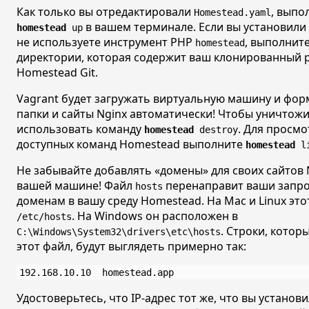
Как только вы отредактировали
, выпо
Homestead.yaml
в вашем терминале. Если вы установили
homestead
up
не используете инструмент PHP
, выполнит
homestead
директории, которая содержит ваш клонированный 
Homestead Git.
Vagrant будет загружать виртуальную машину и фо
папки и сайты Nginx автоматически! Чтобы уничтож
использовать команду
. Для просмо
homestead
destroy
доступных команд Homestead выполните
homestead
li
Не забывайте добавлять
«домены»
для своих сайтов 
вашей машине! Файл
перенаправит ваши запро
hosts
доменам в вашу среду Homestead. На Mac и Linux эт
. На Windows он расположен в
/etc/hosts
. Строки, котор
C:\Windows\System32\drivers\etc\hosts
этот файл, будут выглядеть примерно так:
Удостоверьтесь, что IP-адрес тот же, что вы установ