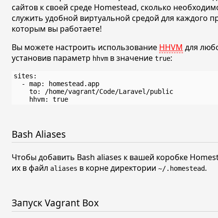
сайтов к своей среде Homestead, сколько необходи
служить удобной виртуальной средой для каждого про
которым вы работаете!
Вы можете настроить использование
HHVM
для любо
установив параметр
в значение
:
hhvm
true
sites:

  - map: homestead.app

    to: /home/vagrant/Code/Laravel/public

Bash Aliases
Чтобы добавить Bash aliases к вашей коробке Homes
их в файл
в корне директории
.
aliases
~/.homestead
Запуск Vagrant Box