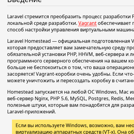
Laravel стремится преобразить процесс разработки P
локальной среде разработки.
Vagrant
обеспечивает п
способ настройки управления виртуальными машин
Laravel Homestead — официальная подготовленная V
которая предоставляет вам замечательную среду пр
обязательной установки PHP, HHVM, веб-сервера и л
программного серверного обеспечения на вашем к
больше не беспокоиться о том, что ваша операцион
засоряется! Vagrant-коробки очень удобны. Если что-
можете уничтожить и пересоздать коробку в считан
Homestead запускается на любой ОС Windows, Mac ил
веб-сервер Nginx, PHP 5.6, MySQL, Postgres, Redis, M
полезные штуки, которые вам понадобятся для разр
Laravel-приложений.
Если вы используете Windows, возможно, вам н
виртуализацию аппаратных средств (VT-x). Она 