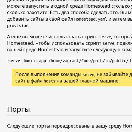
можете запустить в одной среде Homestead столько у
сколько захотите. Есть два способа сделать это. Вы 
добавить сайты в свой файл
и затем 
Homestead.yaml
.
provision
А ещё вы можете использовать скрипт
, которы
serve
Homestead. Чтобы использовать скрипт
, подкл
serve
вашей среде Homestead и запустите следующую кома
serve
После выполнения команды
, не забывайте
serve
сайт в файл
на вашей главной машине!
hosts
Порты
Следующие порты переадресованы в вашу среду Hom