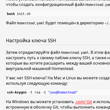
чтобы создать конфигурационный файл
Homestead.ya
bash
Файл
будет помещён в директорию
Homestead.yaml
~/
Настройка ключа SSH
Затем отредактируйте файл
. В этом ф
Homestead.yaml
настроить путь к своему паблик-ключу SSH, а также 
которые вы хотите расшарить между вашей основн
виртуальной машиной Homestead.
У вас нет SSH-ключа? На Mac и Linux вы можете созд
используя следующую команду:
ssh-keygen
 -t rsa -C 
"you@homestead"
На Windows вы можете установить
.com/ Git
и испол
встроенную в оболочку Git, чтобы выполнить команд