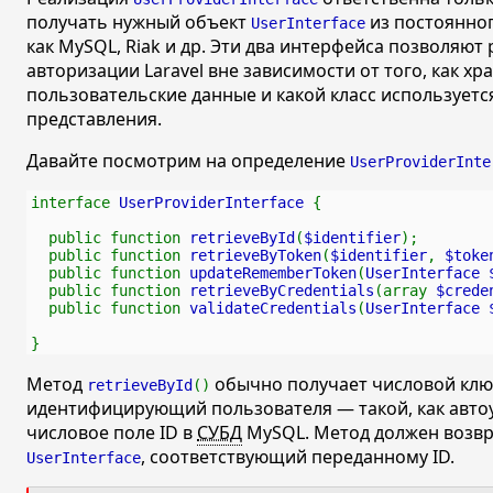
получать нужный объект
из постоянног
UserInterface
как MySQL, Riak и др. Эти два интерфейса позволяют
авторизации Laravel вне зависимости от того, как хр
пользовательские данные и какой класс используется
представления.
Давайте посмотрим на определение
UserProviderInte
interface 
UserProviderInterface 
{
  public function 
retrieveById
(
$identifier
);
  public function 
retrieveByToken
(
$identifier
, 
$toke
  public function 
updateRememberToken
(
UserInterface 
  public function 
retrieveByCredentials
(array 
$crede
  public function 
validateCredentials
(
UserInterface 
}
Метод
обычно получает числовой клю
retrieveById
()
идентифицирующий пользователя — такой, как авт
числовое поле ID в
СУБД
MySQL. Метод должен возв
, соответствующий переданному ID.
UserInterface