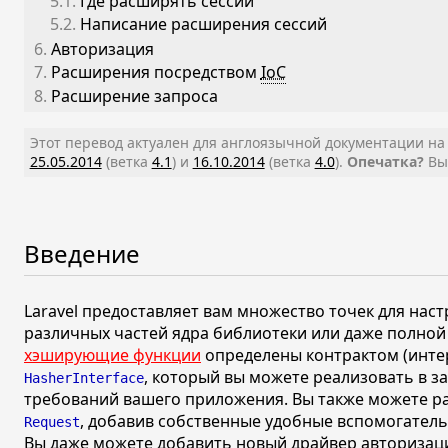
5.1.
Где расширять сессии
5.2.
Написание расширения сессий
6.
Авторизация
7.
Расширения посредством
IoC
8.
Расширение запроса
Этот перевод актуален для англоязычной документации н
25.05.2014
(ветка
4.1
) и
16.10.2014
(ветка
4.0
).
Опечатка?
Выд
Введение
Laravel предоставляет вам множество точек для нас
различных частей ядра библиотеки или даже полной
хэширующие функции
определены контрактом (инте
, который вы можете реализовать в з
HasherInterface
требований вашего приложения. Вы также можете р
, добавив собственные удобные вспомогатель
Request
Вы даже можете добавить новый драйвер авторизац