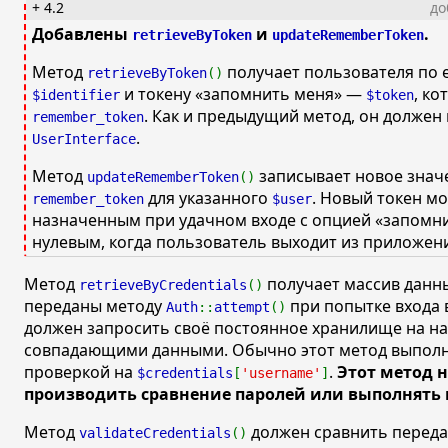
+ 4.2
до
Добавлены
и
.
retrieveByToken
updateRememberToken
Метод
получает пользователя по 
retrieveByToken
()
и токену
«запомнить меня»
—
, ко
$identifier
$token
. Как и предыдущий метод, он должен
remember_token
.
UserInterface
Метод
записывает новое зна
updateRememberToken
()
для указанного
. Новый токен м
remember_token
$user
назначенным при удачном входе с опцией
«запомн
нулевым, когда пользователь выходит из приложен
Метод
получает массив данн
retrieveByCredentials
()
переданы методу
при попытке входа в
Auth
::
attempt
()
должен запросить своё постоянное хранилище на на
совпадающими данными. Обычно этот метод выполн
проверкой на
.
Этот метод 
$credentials
[
'username'
]
производить сравнение паролей или выполнять 
Метод
должен сравнить перед
validateCredentials
()