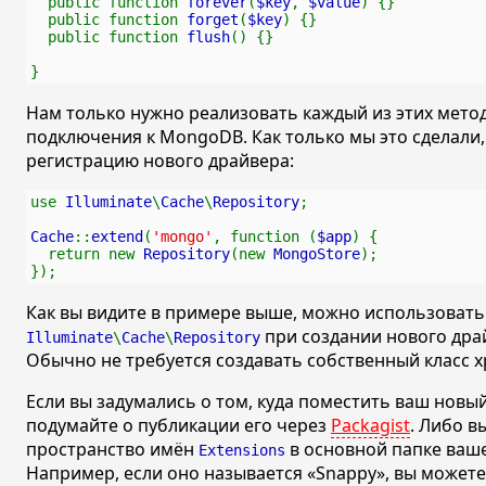
  public function 
forever
(
$key
, 
$value
) {}
  public function 
forget
(
$key
) {}
  public function 
flush
() {}
}
Нам только нужно реализовать каждый из этих мето
подключения к MongoDB. Как только мы это сделали
регистрацию нового драйвера:
use 
Illuminate
\
Cache
\
Repository
;
Cache
::
extend
(
'mongo'
, function (
$app
) {
  return new 
Repository
(new 
MongoStore
);
});
Как вы видите в примере выше, можно использовать
при создании нового драй
Illuminate
\
Cache
\
Repository
Обычно не требуется создавать собственный класс 
Если вы задумались о том, куда поместить ваш новы
подумайте о публикации его через
Packagist
. Либо в
пространство имён
в основной папке ваш
Extensions
Например, если оно называется
«Snappy»
, вы может