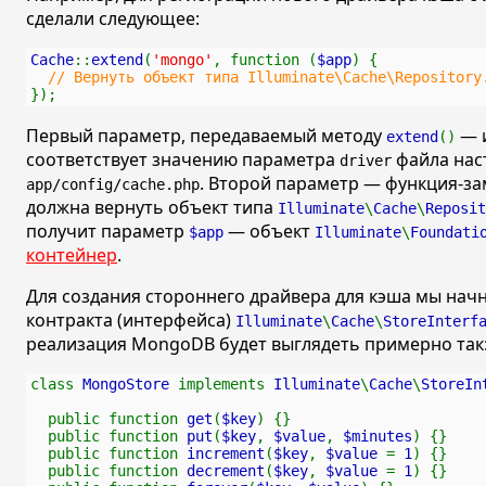
сделали следующее:
Cache
::
extend
(
'mongo'
, function (
$app
) {
// Вернуть объект типа Illuminate\Cache\Repository
});
Первый параметр, передаваемый методу
— и
extend
()
соответствует значению параметра
файла нас
driver
. Второй параметр — функция-за
app/config/cache.php
должна вернуть объект типа
Illuminate
\
Cache
\
Reposit
получит параметр
— объект
$app
Illuminate
\
Foundati
контейнер
.
Для создания стороннего драйвера для кэша мы нач
контракта (интерфейса)
Illuminate
\
Cache
\
StoreInterf
реализация MongoDB будет выглядеть примерно так
class 
MongoStore 
implements 
Illuminate
\
Cache
\
StoreIn
  public function 
get
(
$key
) {}
  public function 
put
(
$key
, 
$value
, 
$minutes
) {}
  public function 
increment
(
$key
, 
$value 
= 
1
) {}
  public function 
decrement
(
$key
, 
$value 
= 
1
) {}