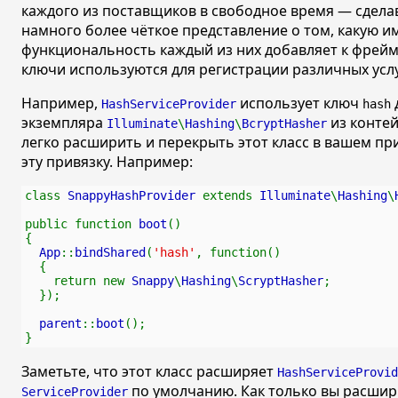
каждого из поставщиков в свободное время — сделав
намного более чёткое представление о том, какую и
функциональность каждый из них добавляет к фреймв
ключи используются для регистрации различных усл
Например,
использует ключ
HashServiceProvider
hash
экземпляра
из конте
Illuminate
\
Hashing
\
BcryptHasher
легко расширить и перекрыть этот класс в вашем п
эту привязку. Например:
class 
SnappyHashProvider 
extends 
Illuminate
\
Hashing
\
public function 
boot
()
{
App
::
bindShared
(
'hash'
, function()
  {
    return new 
Snappy
\
Hashing
\
ScryptHasher
;
  });
parent
::
boot
();
}
Заметьте, что этот класс расширяет
HashServiceProvid
по умолчанию. Как только вы расшир
ServiceProvider