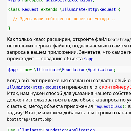
<?php 
namespace 
QuickBill
\
Extensions
;
class 
Request 
extends \
Illuminate
\
Http
\
Request 
{
// Здесь ваши собственные полезные методы...
}
Как только класс расширен, откройте файл
bootstrap
нескольких первых файлов, подключаемых в самом 
запроса в вашем приложении. Заметьте, что самое п
происходит — создание объекта
:
$app
$app 
= new \
Illuminate
\
Foundation
\
Application
;
Когда объект приложения создан он создаст новый 
и привяжет его к
контейнеру
Illuminate
\
Http
\
Request
Итак, нам нужен способ для указания нашего собстве
должен использоваться в виде объекта запроса по у
счастью, метод объекта приложения
в
requestClass
()
задачу! Итак, мы можем добавить эти строки в нача
:
bootstrap/start.php
use 
Illuminate
\
Foundation
\
Application
;