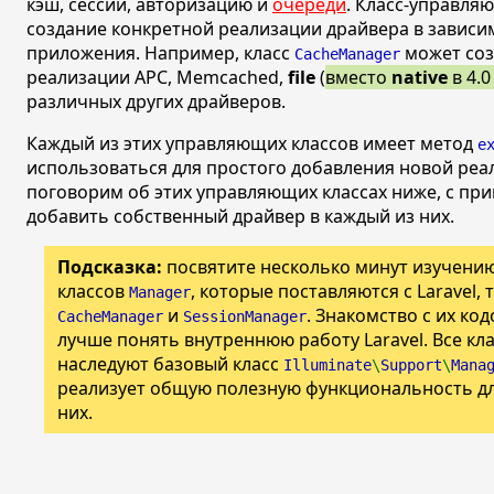
кэш, сессии, авторизацию и
очереди
. Класс-управля
создание конкретной реализации драйвера в зависи
приложения. Например, класс
может соз
CacheManager
реализации APC, Memcached,
file
(
вместо
native
в 4.
различных других драйверов.
Каждый из этих управляющих классов имеет метод
e
использоваться для простого добавления новой реа
поговорим об этих управляющих классах ниже, с при
добавить собственный драйвер в каждый из них.
Подсказка:
посвятите несколько минут изучени
классов
, которые поставляются с Laravel, 
Manager
и
. Знакомство с их ко
CacheManager
SessionManager
лучше понять внутреннюю работу Laravel. Все к
наследуют базовый класс
Illuminate
\
Support
\
Mana
реализует общую полезную функциональность дл
них.