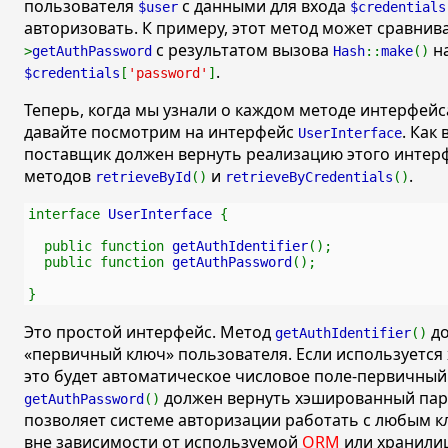
пользователя
с данными для входа
$user
$credentials
авторизовать. К примеру, этот метод может сравнив
с результатом вызова
на
>
getAuthPassword
Hash
::
make
()
.
$credentials
[
'password'
]
Теперь, когда мы узнали о каждом методе интерфей
давайте посмотрим на интерфейс
. Как
UserInterface
поставщик должен вернуть реализацию этого интерф
методов
и
.
retrieveById
()
retrieveByCredentials
()
interface 
UserInterface 
{
  public function 
getAuthIdentifier
();
  public function 
getAuthPassword
();
}
Это простой интерфейс. Метод
до
getAuthIdentifier
()
«первичный ключ»
пользователя. Если используется
это будет автоматическое числовое поле-первичный
должен вернуть хэшированный пар
getAuthPassword
()
позволяет системе авторизации работать с любым к
вне зависимости от используемой
ORM
или хранили