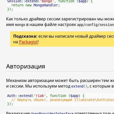
Session
::
extend
(
'mongo'
, function (
$app
) {
  return new 
MongoHandler
;
});
Как только драйвер сессии зарегистрирован мы мож
имя
в нашем файле настроек
mongo
app/config/session
Подсказка:
если вы написали новый драйвер сес
на
Packagist
!
Авторизация
Механизм авторизации может быть расширен тем же
и сессии. Мы используем метод
, с которым 
extend
()
Auth
::
extend
(
'riak'
, function (
$app
) {
// Вернуть объект, реализующий Illuminate\Auth\Use
});
Реализация
ответственна тольк
UserProviderInterface