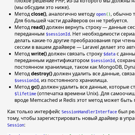
плохое решение PHP, из-за которого мы должны н
(мы обсудим это ниже).
Метод
close()
, аналогично методу
, обычно 
open
()
Для большей части драйверов он не требуется.
Метод
read()
должен вернуть строку — данные сес
переданным
. Нет необходимости сери
$sessionId
делать какие-то другие преобразования при чтен
сессии в вашем драйвере — Laravel делает это ав
Метод
write()
должен связать строку
с данны
$data
переданным идентификатором
, сохран
$sessionId
постоянном хранилище, таком как MongoDB, Dyna
Метод
destroy()
должен удалить все данные, связ
, из постоянного хранилища.
$sessionId
Метод
gc()
должен удалить все данные, которые с
(отпечатка времени Unix). Для самооч
$lifetime
вроде Memcached и Redis этот метод может быть 
Как только интерфейс
был ре
SessionHandlerInterface
тому, чтобы зарегистрировать новый драйвер в упр
:
Session