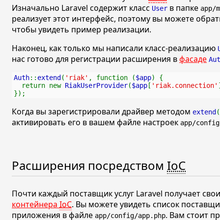
Изначально Laravel содержит класс
в папке
User
app/m
реализует этот интерфейс, поэтому вы можете обрати
чтобы увидеть пример реализации.
Наконец, как только мы написали класс-реализацию
нас готово для регистрации расширения в
фасаде
Au
Auth
::
extend
(
'riak'
, function (
$app
) {
  return new 
RiakUserProvider
(
$app
[
'riak.connection'
});
Когда вы зарегистрировали драйвер методом
extend
(
активировать его в вашем файле настроек
app/config
Расширения посредством
IoC
Почти каждый поставщик услуг Laravel получает сво
контейнера
IoC
. Вы можете увидеть список поставщ
приложения в файле
. Вам стоит п
app/config/app.php