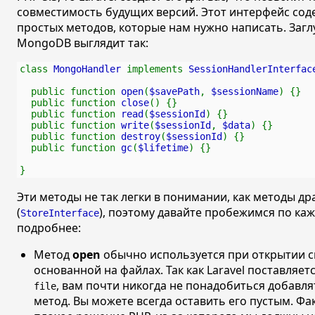
совместимость будущих версий. Этот интерфейс сод
простых методов, которые нам нужно написать. Заг
MongoDB выглядит так:
class 
MongoHandler 
implements 
SessionHandlerInterfac
  public function 
open
(
$savePath
, 
$sessionName
) {}
  public function 
close
() {}
  public function 
read
(
$sessionId
) {}
  public function 
write
(
$sessionId
, 
$data
) {}
  public function 
destroy
(
$sessionId
) {}
  public function 
gc
(
$lifetime
) {}
}
Эти методы не так легки в понимании, как методы д
(
), поэтому давайте пробежимся по каж
StoreInterface
подробнее:
Метод
open
обычно используется при открытии с
основанной на файлах. Так как Laravel поставляет
, вам почти никогда не понадобиться добавля
file
метод. Вы можете всегда оставить его пустым. Фа