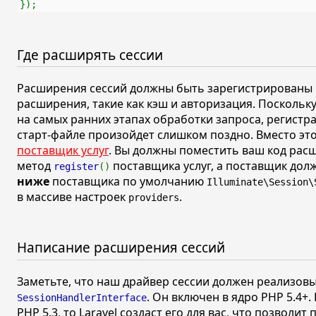
});
Где расширять сессии
Расширения сессий должны быть зарегистрированы 
расширения, такие как кэш и авторизация. Поскольк
на самых ранних этапах обработки запроса, регистр
старт-файле произойдет слишком поздно. Вместо эт
поставщик услуг
. Вы должны поместить ваш код рас
метод
поставщика услуг, а поставщик до
register
()
ниже
поставщика по умолчанию
Illuminate\Session\
в массиве настроек
.
providers
Написание расширения сессий
Заметьте, что наш драйвер сессии должен реализов
. Он включен в ядро PHP 5.4+.
SessionHandlerInterface
PHP 5.3, то Laravel создаст его для вас, что позволи