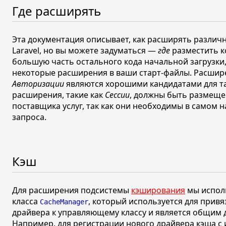
Где расширять
Эта документация описывает, как расширять разли
Laravel, но вы можете задуматься —
где
разместить к
большую часть остального кода начальной загрузки
некоторые расширения в ваши старт-файлы. Расши
Авторизации
являются хорошими кандидатами для та
расширения, такие как
Сессии
, должны быть размеще
поставщика услуг, так как они необходимы в самом 
запроса.
Кэш
Для расширения подсистемы
кэширования
мы испол
класса
, который используется для привя
CacheManager
драйвера к управляющему классу и является общим дл
Например, для регистрации нового драйвера кэша 