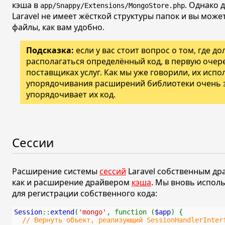
кэша в
. Однако 
app/Snappy/Extensions/MongoStore.php
Laravel не имеет жёсткой структуры папок и вы може
файлы, как вам удобно.
Подсказка:
если у вас стоит вопрос о том, где д
располагаться определённый код, в первую очер
поставщиках услуг. Как мы уже говорили, их испо
упорядочивания расширений библиотеки очень 
упорядочивает их код.
Сессии
Расширение системы
сессий
Laravel собственным д
как и расширение драйвером
кэша
. Мы вновь испол
для регистрации собственного кода:
Session
::
extend
(
'mongo'
, function (
$app
) {
// Вернуть объект, реализующий SessionHandlerInter