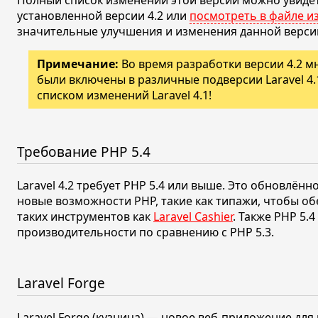
Полный список изменений этой версии можно увиде
установленной версии
4.2
или
посмотреть в файле и
значительные улучшения и изменения данной верси
Примечание:
Во время разработки версии
4.2
м
были включены в различные подверсии Laravel
4.
списком изменений Laravel
4.1!
Требование PHP
5.4
Laravel
4.2
требует PHP
5.4
или выше. Это обновлённ
новые возможности PHP, такие как типажи, чтобы о
таких инструментов как
Laravel Cashier
. Также PHP
5.4
производительности по сравнению с PHP
5.3.
Laravel Forge
Laravel Forge (кузница) — новое веб-приложение для