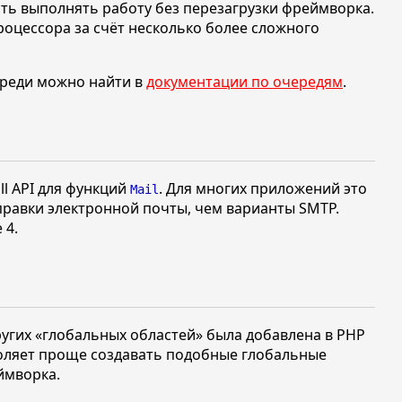
жать выполнять работу без перезагрузки фреймворка.
роцессора за счёт несколько более сложного
реди можно найти в
документации по очередям
.
l API для функций
. Для многих приложений это
Mail
равки электронной почты, чем варианты SMTP.
 4.
ругих
«глобальных областей»
была добавлена в PHP
воляет проще создавать подобные глобальные
ймворка.