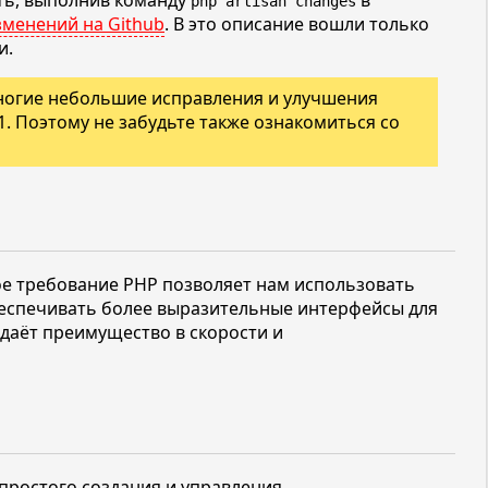
ть, выполнив команду
в
php artisan changes
зменений на Github
. В это описание вошли только
и.
ногие небольшие исправления и улучшения
1.
Поэтому не забудьте также ознакомиться со
ое требование PHP позволяет нам использовать
беспечивать более выразительные интерфейсы для
даёт преимущество в скорости и
 простого создания и управления