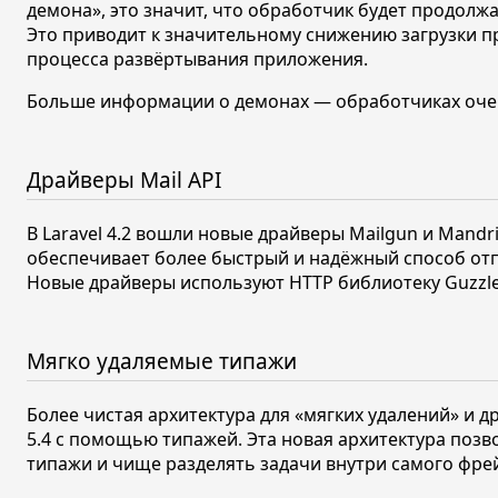
демона»
, это значит, что обработчик будет продол
Это приводит к значительному снижению загрузки п
процесса развёртывания приложения.
Больше информации о демонах — обработчиках оче
Драйверы Mail API
В Laravel
4.2
вошли новые драйверы Mailgun и Mandril
обеспечивает более быстрый и надёжный способ отп
Новые драйверы используют HTTP библиотеку Guzzle
Мягко удаляемые типажи
Более чистая архитектура для
«мягких удалений»
и д
5.4
с помощью типажей. Эта новая архитектура поз
типажи и чище разделять задачи внутри самого фре