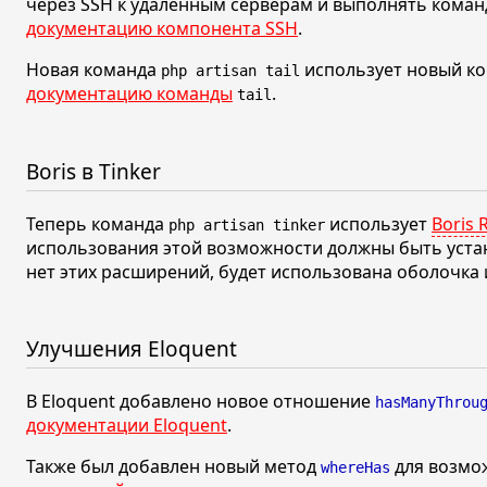
через SSH к удалённым серверам и выполнять команд
документацию компонента SSH
.
Новая команда
использует новый ко
php artisan tail
документацию команды
.
tail
Boris в Tinker
Теперь команда
использует
Boris 
php artisan tinker
использования этой возможности должны быть уст
нет этих расширений, будет использована оболочка
Улучшения Eloquent
В Eloquent добавлено новое отношение
hasManyThrou
документации Eloquent
.
Также был добавлен новый метод
для возмо
whereHas