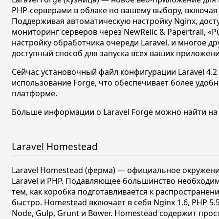
PHP-серверами в облаке по вашему выбору, включая i
Поддерживая автоматическую настройку Nginx, дост
мониторинг серверов через NewRelic & Papertrail,
«P
настройку обработчика очереди Laravel, и многое др
доступный способ для запуска всех ваших приложений
Сейчас установочный файл конфигурации Laravel
4.2
использование Forge, что обеспечивает более удоб
платформе.
Больше информации о Laravel Forge можно найти н
Laravel Homestead
Laravel Homestead (ферма) — официальное окружени
Laravel и PHP. Подавляющее большинство необходи
тем, как коробка подготавливается к распространен
быстро. Homestead включает в себя Nginx
1.6,
PHP
5.
Node, Gulp, Grunt и Bower. Homestead содержит пр