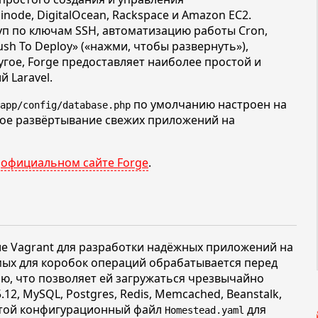
node, DigitalOcean, Rackspace и Amazon EC2.
уп по ключам SSH, автоматизацию работы Cron,
ush To Deploy»
(
«нажми, чтобы развернуть»
),
угое, Forge предоставляет наиболее простой и
 Laravel.
по умолчанию настроен на
app/config/database.php
ное развёртывание свежих приложений на
а
официальном сайте Forge
.
е Vagrant для разработки надёжных приложений на
мых для коробок операций обрабатывается перед
ию, что позволяет ей загружаться чрезвычайно
5.12,
MySQL, Postgres, Redis, Memcached, Beanstalk,
остой конфигурационный файл
для
Homestead.yaml