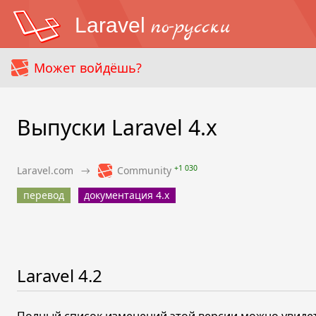
Laravel
по-русски
Может войдёшь?
Выпуски Laravel 4.x
+1 030
Laravel.com
→
Community
перевод
документация 4.x
Laravel
4.2