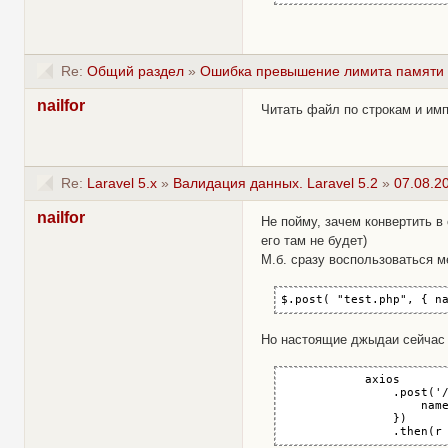
Re:
Общий раздел
»
Ошибка превышение лимита памяти
nailfor
Читать файл по строкам и имп
Re:
Laravel 5.x
»
Валидация данных. Laravel 5.2
»
07.08.2
nailfor
Не пойму, зачем конвертить в
его там не будет)
М.б. сразу воспользоваться 
$.post( "test.php", { n
Но настоящие джыдаи сейчас н
            axios

                .post('/
                    name
                })

                .then(r