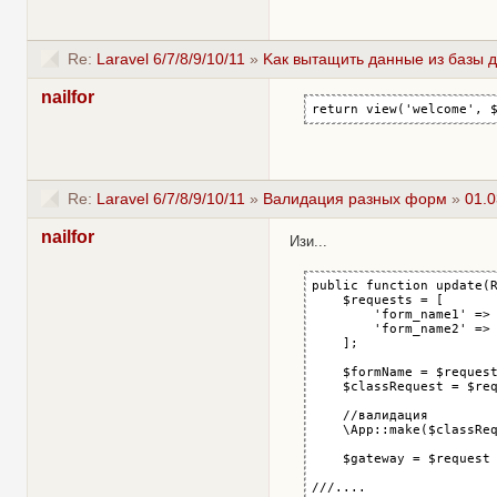
Re:
Laravel 6/7/8/9/10/11
»
Kак вытащить данные из базы д
nailfor
return view('welcome', 
Re:
Laravel 6/7/8/9/10/11
»
Валидация разных форм
»
01.0
nailfor
Изи...
public function update(R
    $requests = [

        'form_name1' => 
        'form_name2' => 
    ];

    $formName = $request
    $classRequest = $req
    //валидация

    \App::make($classReq
    $gateway = $request 
///....
