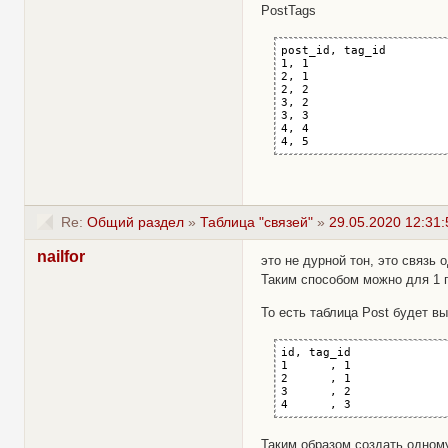
PostTags
post_id, tag_id

1, 1

2, 1

2, 2

3, 2

3, 3

4, 4

4, 5
Re:
Общий раздел
»
Таблица "связей"
»
29.05.2020 12:31:
nailfor
это не дурной тон, это связь 
Таким способом можно для 1 по
То есть таблица Post будет вы
id, tag_id

1      , 1

2      , 1

3      , 2

4      , 3
Таким образом создать одному