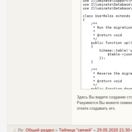
use Illuminate\Support\F
use Illuminate\Database\
use Illuminate\Database\
class UserRoles extends 
{

    /**

     * Run the migration
     *

     * @return void

     */

    public function up()
    {

        Schema::table('u
            $table->json
        });

    }

    /**

     * Reverse the migra
     *

     * @return void

     */

    public function down
    {

        Schema::table('u
Здесь Вы видите создание сто
            $table->drop
Разумеется Вы можете поменят
        });

откате создавать его.
    }

}
Re:
Общий раздел
»
Таблица "связей"
»
29.05.2020 21:30: