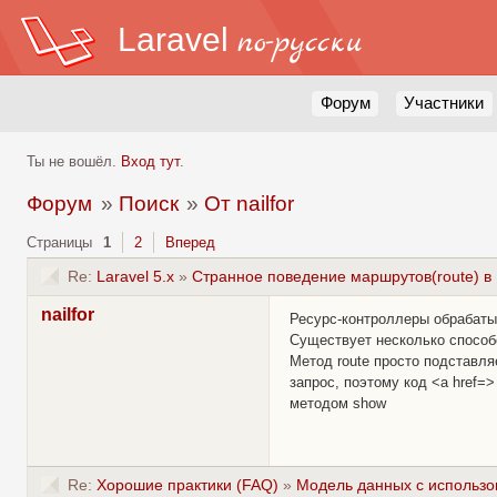
Laravel
по-русски
Форум
Участники
Ты не вошёл.
Вход тут
.
Форум
»
Поиск
»
От nailfor
Страницы
1
2
Вперед
Re:
Laravel 5.x
»
Странное поведение маршрутов(route) в 
nailfor
Ресурс-контроллеры обрабаты
Существует несколько способов
Метод route просто подставляе
запрос, поэтому код <a href=>
методом show
Re:
Хорошие практики (FAQ)
»
Модель данных с использо