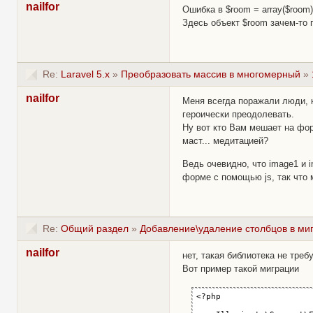
nailfor
Ошибка в $room = array($room)
Здесь объект $room зачем-то 
Re:
Laravel 5.x
»
Преобразовать массив в многомерный
»
nailfor
Меня всегда поражали люди, к
героически преодолевать.
Ну вот кто Вам мешает на фо
маст... медитацией?
Ведь очевидно, что image1 и i
форме с помощью js, так что 
Re:
Общий раздел
»
Добавление\удаление столбцов в ми
nailfor
нет, такая библиотека не треб
Вот пример такой миграции
<?php
