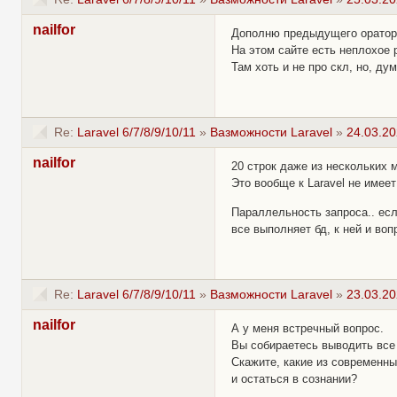
nailfor
Дополню предыдущего оратор
На этом сайте есть неплохое 
Там хоть и не про скл, но, ду
Re:
Laravel 6/7/8/9/10/11
»
Вазможности Laravel
»
24.03.20
nailfor
20 строк даже из нескольких 
Это вообще к Laravel не имее
Параллельность запроса.. есл
все выполняет бд, к ней и воп
Re:
Laravel 6/7/8/9/10/11
»
Вазможности Laravel
»
23.03.20
nailfor
А у меня встречный вопрос.
Вы собираетесь выводить все 
Скажите, какие из современны
и остаться в сознании?