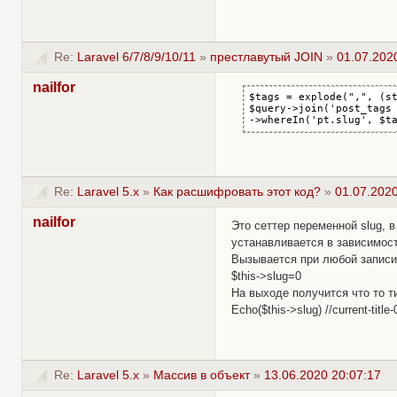
Re:
Laravel 6/7/8/9/10/11
»
престлавутый JOIN
»
01.07.202
nailfor
$tags = explode(",", (st
$query->join('post_tags 
->whereIn('pt.slug', $t
Re:
Laravel 5.x
»
Как расшифровать этот код?
»
01.07.2020
nailfor
Это сеттер переменной slug, 
устанавливается в зависимости
Вызывается при любой записи 
$this->slug=0
На выходе получится что то т
Echo($this->slug) //current-titl
Re:
Laravel 5.x
»
Массив в объект
»
13.06.2020 20:07:17