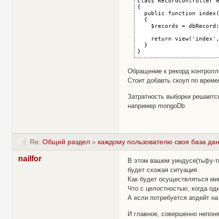
class RecordController e
{

  public function index(
  {

    $records = dbRecord:
    return view('index',
  }

}
Обращение к рекорд контролле
Стоит добавть скоуп по време
Затратность выборки решается
например mongoDb
Re:
Общий раздел
»
каждому пользователю своя база да
nailfor
В этом вашем уиндусе(тьфу-тьф
будет схожая ситуация.
Как будет осуществляться ми
Что с целостностью, когда од
А если потребуется апдейт на
И главное, совершенно непоня