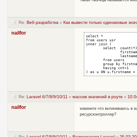
Re:
Веб-разработка
»
Как вывести только одинаковые знач
nailfor
select *

from users usr

inner join (

	select  count(*) as cnt,

		firstname,

		lastname

	from users

	group by firstname, username

	having cnt>1

) as u ON u.firstname =
Re:
Laravel 6/7/8/9/10/11
»
массив значений в роуте
»
10.0
nailfor
извините что вклиниваюсь в в
ресурсконтроллер?
Re:
Laravel 6/7/8/9/10/11
»
Вазможности Laravel
»
25.03.20