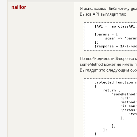
nailfor
Я использовал библиотеку guz
Вызов API выглядит так:
    $API = new classAPI;
    $params = [

        'some' => 'param
    ];

    $response = $API->s
По необходимости $response 
someMethod может не иметь па
Выглядит это следующим обр
    protected function m
    {

        return [

            'someMethod'
                'url'   
                'method'
                'isJson'
                'params'
                    'tex
                ],

            ],

        ];

    }