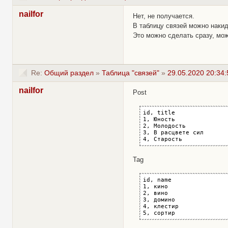
nailfor
Нет, не получается.
В таблицу связей можно накид
Это можно сделать сразу, мо
Re:
Общий раздел
»
Таблица "связей"
»
29.05.2020 20:34:
nailfor
Post
id, title

1, Юность

2, Молодость

3, В расцвете сил

4, Старость
Tag
id, name

1, кино

2, вино

3, домино

4, клестир

5, сортир