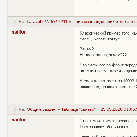
Re:
Laravel 6/7/8/9/10/11
»
Привязать айдишник отдела в 
nailfor
Классический пример того, ка
слезы, жевать кактус.
Зачем?
Не ну реально, зачем???
Что сложного во фронт переда
вот этим всем эдаким садоми
А если департаментов 1000? 
накосячил, написал вместо 
Re:
Общий раздел
»
Таблица "связей"
»
29.05.2020 01:05:
nailfor
1 пост может иметь несколько
Постов может быть много.
Такая таблица называется мно