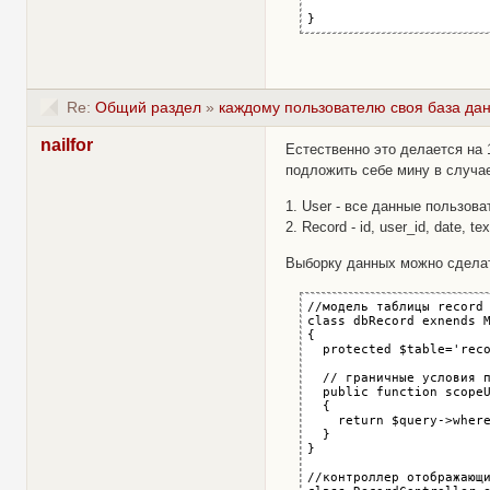
}
Re:
Общий раздел
»
каждому пользователю своя база да
nailfor
Естественно это делается на 
подложить себе мину в случа
1. User - все данные пользовате
2. Record - id, user_id, date, tex
Выборку данных можно сделат
//модель таблицы record

class dbRecord exnends M
{

  protected $table='reco
  // граничные условия п
  public function scopeU
  {

    return $query->where
  }

}

//контроллер отображающи